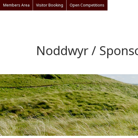
Members Area
Visitor Booking
Open Competitions
Noddwyr / Spons